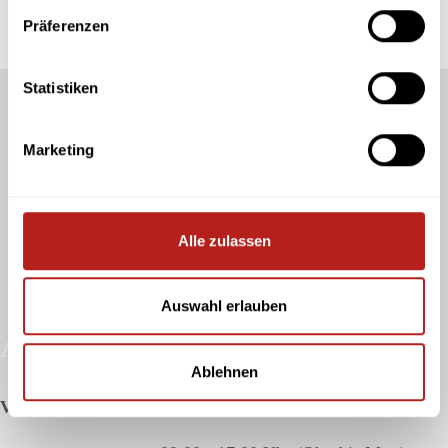
Präferenzen
zu den Marken
Statistiken
Marketing
Alle zulassen
Auswahl erlauben
Aktuelle Öffnungszeiten
Ablehnen
Verkauf & Vermietung