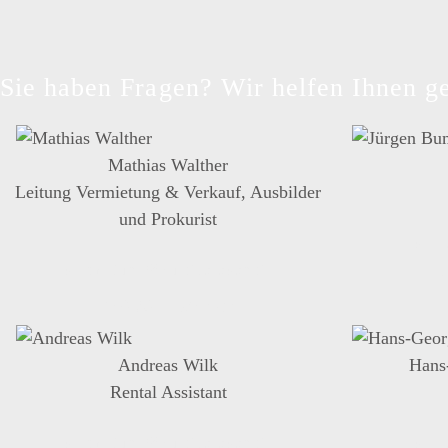
Sie haben Fragen? Wir helfen Ihnen ge
Mathias Walther
Leitung Vermietung & Verkauf, Ausbilder
und Prokurist
verk
vermietung@suedcaravan.de
+
+49 761 15240-80
Andreas Wilk
Hans
Rental Assistant
vermietung@suedcaravan.de
verk