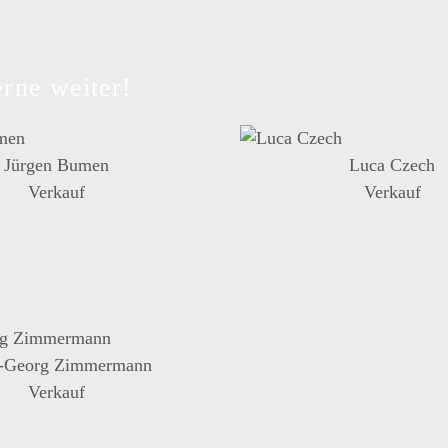
rne weiter!
Jürgen Bumen
Luca Czech
Verkauf
Verkauf
auf@suedcaravan.de
verkauf@suedcarav
49 761 15240-70
+49 761 15240-
-Georg Zimmermann
Verkauf
auf@suedcaravan.de