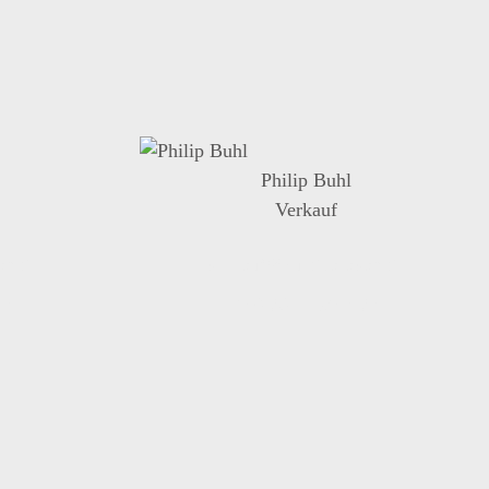
Philip Buhl
Verkauf
an.de
verkauf@suedcaravan.de
70
+49 761 15240-70