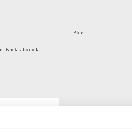
49 761 15240-70
Bitte
akzeptieren Sie die M
er Kontaktformular.